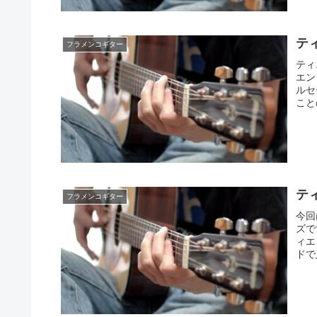
ティ
フラメンコギター
ティ
エン
ルセ
こと
ティ
フラメンコギター
今回
ズで
ィエ
ドで