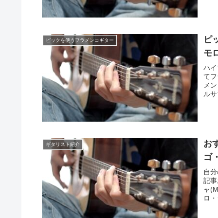
ピ
ピックを使うフラメンコギター
モ
ハイ
てフ
メン
ルサ
お
ギタリスト紹介
ゴ・
自分
記事
ャ(
ロ・シ