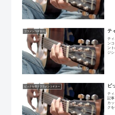
ティ
フラメンコギター
ティ
ンコ
ント
ジシ
ピ
ピックを使うフラメンコギター
ティ
記事
カッ
クを