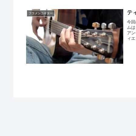
ティ
フラメンコギター
今回
ムは
アン
ィエ