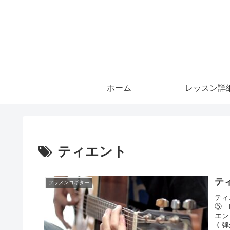
ホーム
レッスン詳
ティエント
ティ
フラメンコギター
ティ
⑤ 
エン
く弾