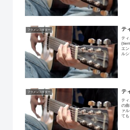
ティ
フラメンコギター
ティ
(t
エン
ルシア
ティ
フラメンコギター
ティ
の曲
ァル
ても