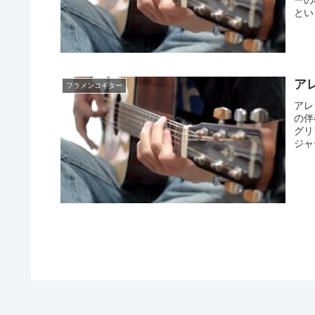
という
アレ
フラメンコギター
アレ
の伴
グリ
ジャ