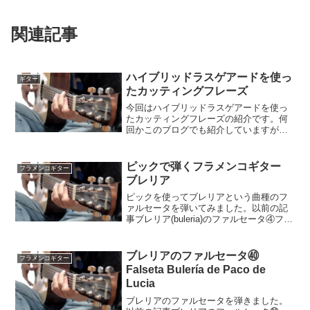
関連記事
ハイブリッドラスゲアードを使っ
ギター
たカッティングフレーズ
今回はハイブリッドラスゲアードを使っ
たカッティングフレーズの紹介です。何
回かこのブログでも紹介していますがハ
イブリッドラスゲアードとはピックを使
ってフラメンコギターの奏法、ラスゲア
ードをするテクニックのことです。以前
ピックで弾くフラメンコギター
フラメンコギター
紹介したものは↓ハイブリ...
ブレリア
ピックを使ってブレリアという曲種のフ
ァルセータを弾いてみました。以前の記
事ブレリア(buleria)のファルセータ④フラ
メンコギターの基本的なパターン(ブレリ
ア編)動画以前も弾いていたManuel
ValenciaのAメジャーブレリアのファ...
ブレリアのファルセータ㊵
フラメンコギター
Falseta Bulería de Paco de
Lucia
ブレリアのファルセータを弾きました。