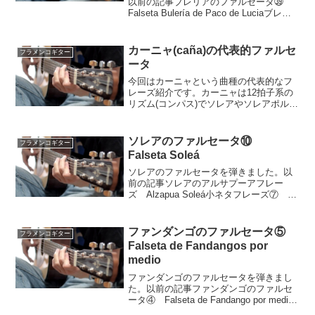
以前の記事ブレリアのファルセータ㊴
Falseta Bulería de Paco de Luciaブレリ
アのファルセータ㊳ Falseta Bulería de
Paco de Lucia動画パコ・デ・...
カーニャ(caña)の代表的ファルセ
フラメンコギター
ータ
今回はカーニャという曲種の代表的なフ
レーズ紹介です。カーニャは12拍子系の
リズム(コンパス)でソレアやソレアポルブ
レリア(por arriba)と同じキーの曲種にな
ります。なのでソレアなどで使えるファ
ルセータがそのまま流用できたりしま
ソレアのファルセータ⑩
フラメンコギター
す。(...
Falseta Soleá
ソレアのファルセータを弾きました。以
前の記事ソレアのアルサプーアフレー
ズ Alzapua Soleá小ネタフレーズ⑦ ソ
レア Soleá detalleソレアのファルセー
タ⑨ Falseta Soleá de Chicuelo動画ソレ
アは1...
ファンダンゴのファルセータ⑤
フラメンコギター
Falseta de Fandangos por
medio
ファンダンゴのファルセータを弾きまし
た。以前の記事ファンダンゴのファルセ
ータ④ Falseta de Fandango por medio
ファンダンゴ(fandango)のファルセータ③