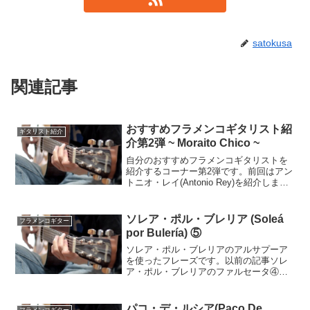
satokusa
関連記事
おすすめフラメンコギタリスト紹
ギタリスト紹介
介第2弾 ~ Moraito Chico ~
自分のおすすめフラメンコギタリストを
紹介するコーナー第2弾です。前回はアン
トニオ・レイ(Antonio Rey)を紹介しまし
た第一回おすすめフラメンコギタリスト
紹介 ~ Antonio Rey ~フラメンコギター
に興味があるけれどフラメンコ...
ソレア・ポル・ブレリア (Soleá
フラメンコギター
por Bulería) ⑤
ソレア・ポル・ブレリアのアルサプーア
を使ったフレーズです。以前の記事ソレ
ア・ポル・ブレリアのファルセータ④ソ
レア・ポル・ブレリアのファルセータ③
動画ソレア・ポル・ブレリアは12拍子の
曲種で、このフレーズはポル・メディオ
パコ・デ・ルシア(Paco De