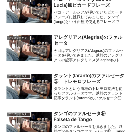
フラメンコギター
(Aフリジアンモードの...
Lucia)風ピカードフレーズ
パコ・デ・ルシアが弾いていたピカード
フレーズに挑戦してみました。タンゴ
(tango)という曲種で使えるフレーズで
す。以前の記事タンゴのファルセータ②
タンゴのファルセータ動画ピカードとい
うのは人差し指と中指の二本で単音を普
アレグリアス(Alegrias)のファル
フラメンコギター
通のピッキングのよう...
セータ
今回はアレグリアス(Alegrias)のファルセ
ータを弾いてみました。以前のアレグリ
アスの記事アレグリアス(Alegrias)のトレ
モロフレーズフラメンコギターの基本的
な弾き方パターン例(アレグリアス編)動画
アレグリアスは12拍子の曲種です...
タラント(taranto)のファルセータ
フラメンコギター
③ トレモロフレーズ
タラントという曲種のトレモロ奏法を使
ったファルセータです。以前のタラント
記事タラント(taranto)のファルセータ②タ
ラント(taranto)で一番使うファルセータ動
画タラントはF#フリジアンモードの形で
弾く曲種です。レギュラーチューニン...
タンゴのファルセータ⑨
フラメンコギター
Falseta de Tango
タンゴのファルセータを弾きました。以
前の記事タンゴのファルセータ⑧ Tango