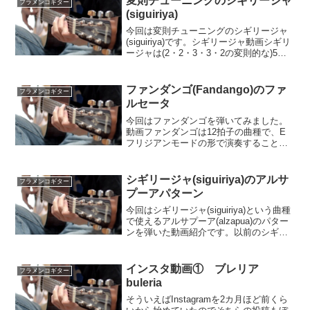
変則チューニングのシギリージャ
フラメンコギター
(siguiriya)
今回は変則チューニングのシギリージャ
(siguiriya)です。シギリージャ動画シギリ
ージャは(2・2・3・3・2の変則的な)5拍
子の曲種です。以前ロンデーニャのチュ
ーニングで紹介したようにフラメンコギ
ターは特にソロギターの場合などは変則
ファンダンゴ(Fandango)のファ
フラメンコギター
的...
ルセータ
今回はファンダンゴを弾いてみました。
動画ファンダンゴは12拍子の曲種で、E
フリジアンモードの形で演奏することの
多い曲種です。このファルセータはAm9
のアルペジオから入っています。響きが
好きです。ファンダンゴはセビジャーナ
シギリージャ(siguiriya)のアルサ
フラメンコギター
スと同じように歌の長...
プーアパターン
今回はシギリージャ(siguiriya)という曲種
で使えるアルサプーア(alzapua)のパター
ンを弾いた動画紹介です。以前のシギリ
ージャの記事シギリージャ(siguiriya)のフ
ァルセータフラメンコギターの代表的フ
レーズ紹介(シギリージ...
インスタ動画① ブレリア
フラメンコギター
buleria
そういえばInstagramを2カ月ほど前くら