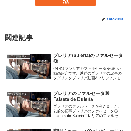
satokusa
関連記事
ブレリア(buleria)のファルセータ
フラメンコギター
③
今回はブレリアのファルセータを弾いた
動画紹介です。以前のブレリアの記事の
タグリンクブレリア動画Aフリジアンモー
ド(ポル・メディオ)のブレリアでトラディ
ショナルな響きのブレリアになります。
以前の同じキーのブレリアのファルセー
ブレリアのファルセータ㉚
フラメンコギター
タ記事ブレリア(b...
Falseta de Bulería
ブレリアのファルセータを弾きました。
以前の記事ブレリアのファルセータ㉙
Falseta de Buleriaブレリアのファルセー
タ㉘ Falseta de Buleria動画ブレリアは
12拍子の曲種です。このファルセータは
モライート・チコの...