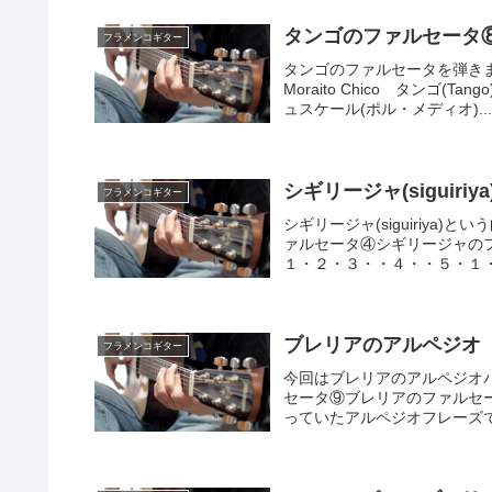
タンゴのファルセータ⑧ Tan
フラメンコギター
タンゴのファルセータを弾きました
Moraito Chico タンゴ
ュスケール(ポル・メディオ)..
シギリージャ(siguiri
フラメンコギター
シギリージャ(siguiriy
ァルセータ④シギリージャの
１・２・３・・４・・５・１・
ブレリアのアルペジオ
フラメンコギター
今回はブレリアのアルペジオ
セータ⑨ブレリアのファルセータ
っていたアルペジオフレーズで