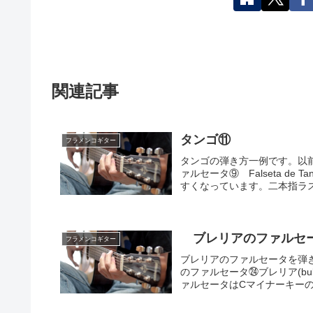
関連記事
タンゴ⑪
フラメンコギター
タンゴの弾き方一例です。以前の記
ァルセータ⑨ Falseta de
すくなっています。二本指ラス.
ブレリアのファルセータ㉖ F
フラメンコギター
ブレリアのファルセータを弾きま
のファルセータ㉔ブレリア(bu
ァルセータはCマイナーキーの