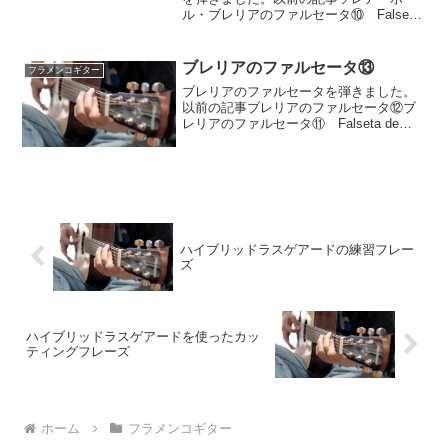
ル・ブレリアのファルセータ⑩ Falseta
Soleá por Bulería por medioソレア・ポ
ル・ブレリアのファルセータ⑨ Falseta
de Sole...
ブレリアのファルセータ⑬
フラメンコギター
ブレリアのファルセータを弾きました。
以前の記事ブレリアのファルセータ⑫ブ
レリアのファルセータ⑪ Falseta de
Chicuelo動画ブレリアは12拍子の曲種
で、このファルセータはEフリジアンモー
ドの形(ポル・アリーバ)で弾きます。奏
法...
ハイブリッドラスゲアードの練習フレー
ズ
ハイブリッドラスゲアードを使ったカッ
ティングフレーズ
ホーム
フラメンコギター