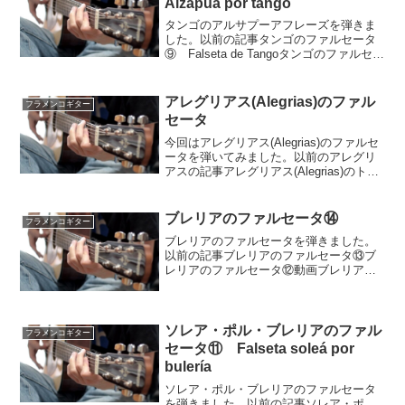
Alzapua por tango
タンゴのアルサプーアフレーズを弾きま
した。以前の記事タンゴのファルセータ
⑨ Falseta de Tangoタンゴのファルセー
タ⑧ Tango Falseta en D#動画タンゴは
4拍子系の曲種で、今回のフレーズはAの
スパニッシュスケール...
アレグリアス(Alegrias)のファル
フラメンコギター
セータ
今回はアレグリアス(Alegrias)のファルセ
ータを弾いてみました。以前のアレグリ
アスの記事アレグリアス(Alegrias)のトレ
モロフレーズフラメンコギターの基本的
な弾き方パターン例(アレグリアス編)動画
アレグリアスは12拍子の曲種です...
ブレリアのファルセータ⑭
フラメンコギター
ブレリアのファルセータを弾きました。
以前の記事ブレリアのファルセータ⑬ブ
レリアのファルセータ⑫動画ブレリアは
12拍子の曲種で、このファルセータはポ
ル・メディオ(Aフリジアンモードの形)で
弾きます。Conrado Gmeinerに教えても
らっ...
ソレア・ポル・ブレリアのファル
フラメンコギター
セータ⑪ Falseta soleá por
bulería
ソレア・ポル・ブレリアのファルセータ
を弾きました。以前の記事ソレア・ポ