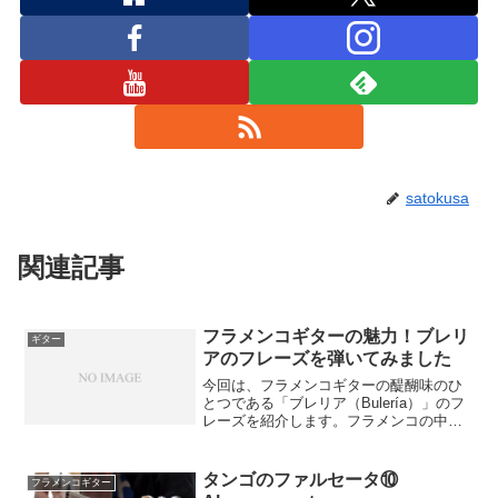
satokusa
関連記事
フラメンコギターの魅力！ブレリ
ギター
アのフレーズを弾いてみました
今回は、フラメンコギターの醍醐味のひ
とつである「ブレリア（Bulería）」のフ
レーズを紹介します。フラメンコの中で
も、ブレリアはリズミカルでエネルギッ
シュなスタイルとして人気があります。
今回は、ブレリアのフレーズを動画付き
タンゴのファルセータ⑩
フラメンコギター
でご紹介しますの...