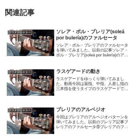
関連記事
ソレア・ポル・ブレリア(soleá
フラメンコギター
por bulería)のファルセータ
ソレア・ポル・ブレリアのファルセータ
を弾いてみました。以前の記事ソレア・
ポル・ブレリア(soleá por bulería)のアル
ペジオパターンソレアポルブレリアのフ
ァルセータ動画ヘラルド・ヌニェス
(Gerardo Nuñez)というギタリ...
ラスゲアードの動き
フラメンコギター
ラスゲアードをゆっくり弾いてみまし
た。動画今回は薬指、中指、人差し指の
三本指を使うタイプのラスゲアードで
す。薬指→中指→人差し指→人差し指ア
ップの順番で弾いて、4連系になります。
練習するときはそれぞれの音がしっかり
分離して聴こえるように丁寧...
ブレリアのアルペジオ
フラメンコギター
今回はブレリアのアルペジオパターンを
弾いてみました。以前のブレリア記事ブ
レリアのファルセータ⑨ブレリアのファ
ルセータ⑧動画Juan Carmonaというギタ
リストがブレリアの伴奏で使っていたア