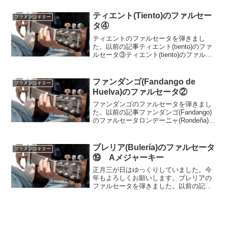
ルペジオフレーズです。ファルセータで
はないのです...
ティエント(Tiento)のファルセー
フラメンコギター
タ④
ティエントのファルセータを弾きまし
た。以前の記事ティエント(tiento)のファ
ルセータ③ティエント(tiento)のファルセ
ータ②動画ティエントは4拍子系の曲種で
す。このファルセータは元ネタはパコ・
デ・ルシア(Paco De Lucia)...
ファンダンゴ(Fandango de
フラメンコギター
Huelva)のファルセータ②
ファンダンゴのファルセータを弾きまし
た。以前の記事ファンダンゴ(Fandango)
のファルセータロンデーニャ(Rondeña)の
ファルセータ②動画ファンダンゴは種類
が色々とある曲で、これはおそらく聴く
ことの一番多いファンダンゴ・デ・ウエ
ブレリア(Bulería)のファルセータ
フラメンコギター
ルバ...
⑲ Aメジャーキー
正月三が日はゆっくりしていました。今
年もよろしくお願いします。ブレリアの
ファルセータを弾きました。以前の記事
ブレリア(bulería)のファルセータ⑱
Falseta buleria de Conrado Gmeinerブレ
リア(buler...