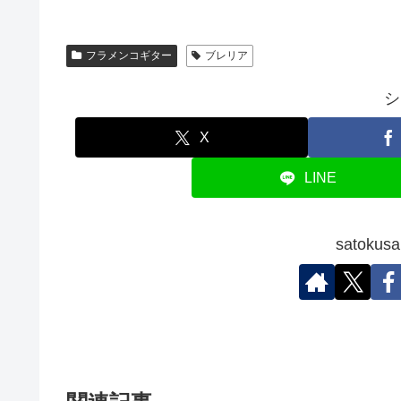
フラメンコギター
ブレリア
シ
X
LINE
satok