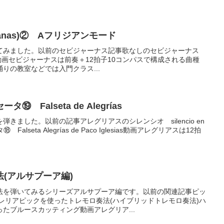
lanas)② Aフリジアンモード
てみました。以前のセビジャーナス記事歌なしのセビジャーナス
ャーキー動画セビジャーナスは前奏＋12拍子10コンパスで構成される曲種
りの教室などでは入門クラス...
 Falseta de Alegrías
きました。以前の記事アレグリアスのシレンシオ silencio en
lseta Alegrías de Paco Iglesias動画アレグリアスは12拍
(アルサプーア編)
法を弾いてみるシリーズアルサプーア編です。以前の関連記事ピッ
レリアピックを使ったトレモロ奏法(ハイブリッドトレモロ奏法)ハ
たブルースカッティング動画アレグリア...