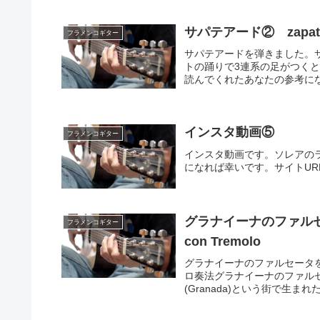
サパテアード② zapat
フラメンコギター
サパテアードを弾きました。サパテ
トの踊りで3連系の足がつく
読んでくれたあなたの参考にな
インスタ動画⑤
フラメンコギター
インスタ動画です。ソレアの
になれば幸いです。サイトUR
グラナイーナのファルセータ
フラメンコギター
con Tremolo
グラナイーナのファルセータ
ロ奏法グラナイーナのファルセータ
(Granada)という街で生まれ