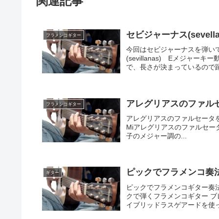
関連記事
セビジャーナス(sevel
フラメンコギター
今回はセビジャーナスを弾い
(sevillanas) Eメジ
で、長さが決まっているので踊
アレグリアスのファルセータ⑲
フラメンコギター
アレグリアスのファルセータを弾
Miアレグリアスのファルセータ⑱ Fa
子のメジャー調の...
ピックでフラメンコ奏法
ギター
ピックでフラメンコギター奏
クで弾くフラメンコギター ブ
イブリッドラスゲアードを使っ