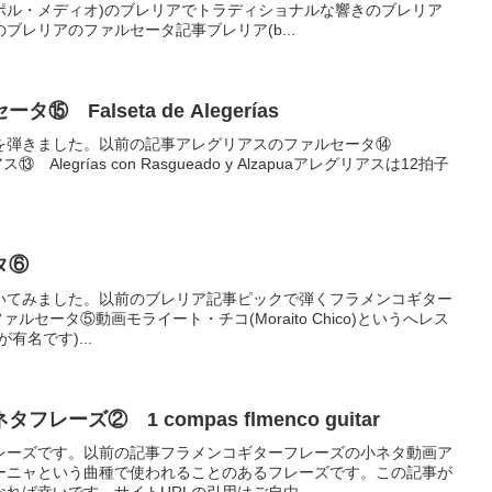
ポル・メディオ)のブレリアでトラディショナルな響きのブレリア
ブレリアのファルセータ記事ブレリア(b...
 Falseta de Alegerías
を弾きました。以前の記事アレグリアスのファルセータ⑭
リアス⑬ Alegrías con Rasgueado y Alzapuaアレグリアスは12拍子
タ⑥
いてみました。以前のブレリア記事ピックで弾くフラメンコギター
のファルセータ⑤動画モライート・チコ(Moraito Chico)というへレス
有名です)...
ーズ② 1 compas flmenco guitar
レーズです。以前の記事フラメンコギターフレーズの小ネタ動画ア
ーニャという曲種で使われることのあるフレーズです。この記事が