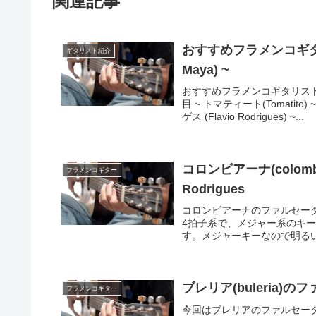
関連記事
おすすめフラメンコギタリ
ギタリスト紹介
Maya) ~
おすすめフラメンコギタリス
目 ~ トマティート(Tomati
ゲス (Flavio Rodrigues) ~...
コロンビアーナ(colombi
フラメンコギター
Rodrigues
コロンビアーナのファルセー
4拍子系で、メジャー系のキ
す。メジャーキーなので明るい
ブレリア(buleria)
フラメンコギター
今回はブレリアのファルセー