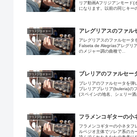
リア動画Aフリジアンモード(
になります。以前の同じキーの
アレグリアスのファルセータ⑮
フラメンコギター
アレグリアスのファルセータ
Falseta de Alegríasアレグ
のメジャー調の曲種で...
ブレリアのファルセー
フラメンコギター
ブレリアのファルセータを弾
ブレリアブレリア(buleria)
(スペインの地名、シェリー酒が
フラメンコギターの小ネタフレ
フラメンコギター
フラメンコギターの小ネタフ
ルペジオ主体でソレア系のカ