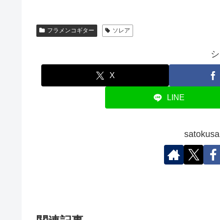
フラメンコギター
ソレア
シ
X
LINE
satok