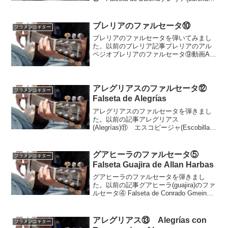
のファルセータ㉕動画ブレリアは12拍子
の曲種でEのスパニッシュスケール(ポ
ル・アリーバ)やAのスパニッシ...
ブレリアのファルセータ⑩
フラメンコギター
ブレリアのファルセータを弾いてみまし
た。以前のブレリア記事ブレリアのアル
ペジオブレリアのファルセータ⑨動画Aフ
リジアンモードの形のブレリアです。ス
ペイン留学時代の師匠の一人パコ・コル
テスに教えてもらったファルセータで
す。ブレリアは12拍子の...
アレグリアスのファルセータ⑫
フラメンコギター
Falseta de Alegrías
アレグリアスのファルセータを弾きまし
た。以前の記事アレグリアス
(Alegrías)⑪ エスコビージャ(Escobilla)
フレーズアレグリアスのファルセータ
⑩ Falseta de Alegrías en C mayorアレ
グリアスのファル...
グアヒーラのファルセータ⑤
フラメンコギター
Falseta Guajira de Allan Harbas
グアヒーラのファルセータを弾きまし
た。以前の記事グアヒーラ(guajira)のファ
ルセータ④ Falseta de Conrado Gmeiner
グアヒーラ(guajira)のファルセータ③グア
ヒーラのファルセータ動画グアヒーラは
フラメンコ...
アレグリアス⑬ Alegrías con
フラメンコギター