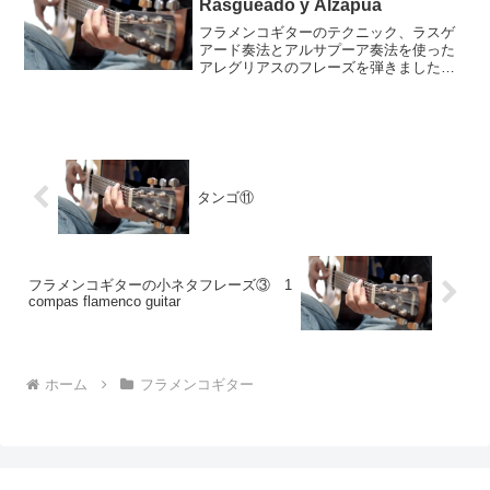
Rasgueado y Alzapua
フラメンコギターのテクニック、ラスゲ
アード奏法とアルサプーア奏法を使った
アレグリアスのフレーズを弾きました。
以前の記事アレグリアスのファルセータ
⑫ Falseta de Alegríasアレグリアス
(Alegrías)⑪ エスコビージャ(E...
タンゴ⑪
フラメンコギターの小ネタフレーズ③ 1
compas flamenco guitar
ホーム
フラメンコギター