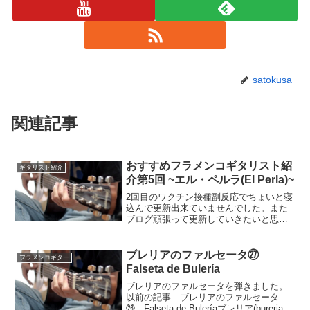
satokusa
関連記事
おすすめフラメンコギタリスト紹
ギタリスト紹介
介第5回 ~エル・ペルラ(El Perla)~
2回目のワクチン接種副反応でちょいと寝
込んで更新出来ていませんでした。また
ブログ頑張って更新していきたいと思い
ますのでよろしくお願いいたします。今
回はおすすめフラメンコギタリスト紹介
です。以前の記事おすすめフラメンコギ
ブレリアのファルセータ㉗
フラメンコギター
タリスト紹介第4回 ~...
Falseta de Bulería
ブレリアのファルセータを弾きました。
以前の記事 ブレリアのファルセータ
㉖ Falseta de Buleríaブレリア(bureria)