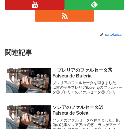
satokusa
関連記事
ブレリアのファルセータ㉖
フラメンコギター
Falseta de Bulería
ブレリアのファルセータを弾きました。
以前の記事ブレリア(bureria)のファルセー
タ㉕ブレリアのファルセータ㉔ブレリア
(bulería)のファルセータ㉓動画ブレリアは
12拍子の曲種です。このファルセータは
Cマイナーキーの形になっているので...
ソレアのファルセータ⑦
フラメンコギター
Falseta de Soleá
ソレアのファルセータを弾きました。以
前の記事ソレア(Soleá)⑥ ラスゲアード