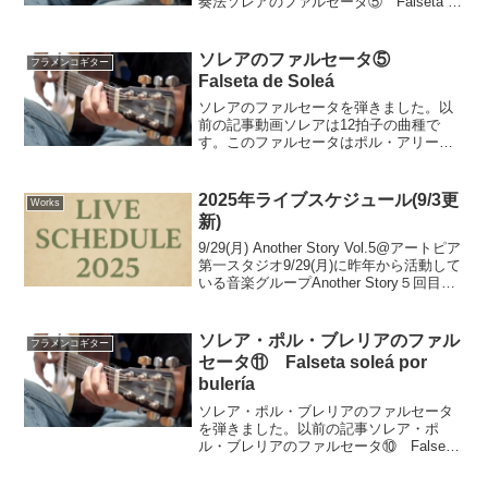
奏法ソレアのファルセータ⑤ Falseta de
Soleáソレアは12拍子の曲種で、Eのスパ
ニッシュスケール(ポル・アリーバ)で弾か
れることが多いです。また、...
ソレアのファルセータ⑤
フラメンコギター
Falseta de Soleá
ソレアのファルセータを弾きました。以
前の記事動画ソレアは12拍子の曲種で
す。このファルセータはポル・アリーバ
(por arriba)の形で弾いています。最初の
アルペジオ部はフラメンコギターで割と
よく見るフォームで開放弦の響きが好き
2025年ライブスケジュール(9/3更
Works
です。この...
新)
9/29(月) Another Story Vol.5@アートピア
第一スタジオ9/29(月)に昨年から活動して
いる音楽グループAnother Story５回目の
公演をナディアパーク7Fにあるアートピ
ア第一スタジオで行います。チケットの
お問い...
ソレア・ポル・ブレリアのファル
フラメンコギター
セータ⑪ Falseta soleá por
bulería
ソレア・ポル・ブレリアのファルセータ
を弾きました。以前の記事ソレア・ポ
ル・ブレリアのファルセータ⑩ Falseta
Soleá por Bulería por medioソレア・ポ
ル・ブレリアのファルセータ⑨ Falseta