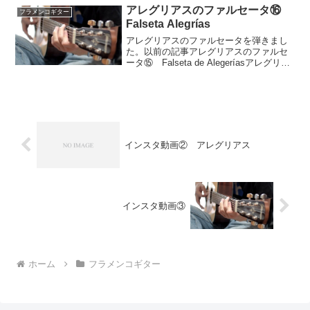
de Sole...
アレグリアスのファルセータ⑯
フラメンコギター
Falseta Alegrías
アレグリアスのファルセータを弾きまし
た。以前の記事アレグリアスのファルセ
ータ⑮ Falseta de Alegeríasアレグリア
スのファルセータ⑭ Falseta de Alegrías
動画アレグリアスは12拍子系の曲種で
す。出だしのE(...
インスタ動画② アレグリアス
インスタ動画③
ホーム
フラメンコギター