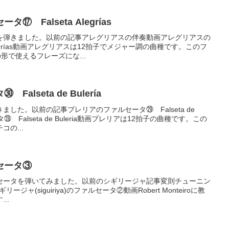
 Falseta Alegrías
を弾きました。以前の記事アレグリアスの伴奏動画アレグリアスの
Alegrías動画アレグリアスは12拍子でメジャー調の曲種です。このフ
形で使えるフレーズにな...
lseta de Bulería
した。以前の記事ブレリアのファルセータ㉙ Falseta de
㉘ Falseta de Buleria動画ブレリアは12拍子の曲種です。この
の...
セータ③
セータを弾いてみました。以前のシギリージャ記事変則チューニン
ギリージャ(siguiriya)のファルセータ②動画Robert Monteiroに教
..