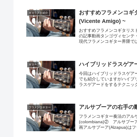
おすすめフラメンコギタ
ギタリスト紹介
(Vicente Amigo) ~
おすすめフラメンコギタリスト紹介
の記事動画タンゴヴィセンテ・アミ
現代フラメンコギター界隈では
ハイブリッドラスゲア
ギター
今回はハイブリッドラスゲア
でも紹介していますがハイブ
ラスゲアードをするテクニック
アルサプーアの右手の動き
フラメンコギター
フラメンコギター奏法のアルサプ
(colombiana)② アルサ
画アルサプーア(Alzapua)は