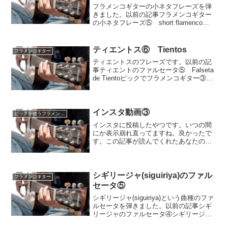
フラメンコギターの小ネタフレーズを弾
きました。以前の記事フラメンコギター
の小ネタフレーズ⑤ short flamenco
guitarフラメンコギターの小ネタフレーズ
④ 1 compas flamenco guitar動画アレグ
リアスという...
ティエントス⑥ Tientos
フラメンコギター
ティエントスのフレーズです。以前の記
事ティエントのファルセータ⑤ Falseta
de Tientoピックでフラメンコギター③
ティエントティエントスは2拍子系の曲種
で、この動画のフレーズはイントロなど
でよく弾かれます。ラスゲアードやゴル
ペ...
インスタ動画③
ピックを使うフラメンコギター
インスタに投稿したやつです。いつの間
にか表示崩れ直ってますね。良かったで
す。この記事が読んでくれたあなたの参
考になれば幸いです。サイトURLの引用
はご自由にどうぞ
シギリージャ(siguiriya)のファル
フラメンコギター
セータ⑤
シギリージャ(siguiriya)という曲種のファ
ルセータを弾きました。以前の記事シギ
リージャのファルセータ④シギリージャ
のファルセータ③動画シギリージャは変