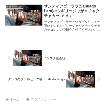
則5拍子の曲種になります。１・２・
３・・４・・５・１・２・３・・４・・
サンティアゴ・ララ(Santiago
ギタリスト紹介
５・と数えて...
Lara)のシギリージャがメチャク
チャカッコいい
サンティアゴ・ララというギタリストが
弾いているシギリージャがメチャクチャ
カッコいいので紹介させてください。シ
ギリージャはAフリジアンモードで弾かれ
ることが多いですが、このシギリージャ
はBフリジアンモードの形で弾いていま
す。Bフリジアンモード...
インスタ動画③
タンゴのファルセータ⑭ Falseta tango
ホーム
フラメンコギター