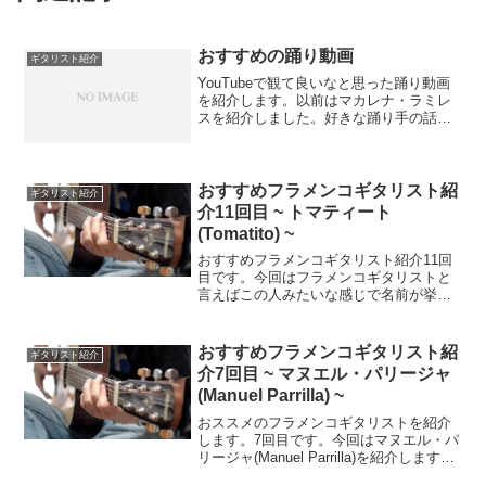
おすすめの踊り動画
ギタリスト紹介
YouTubeで観て良いなと思った踊り動画
を紹介します。以前はマカレナ・ラミレ
スを紹介しました。好きな踊り手の話今
回はPaula Comitreという踊り手さんの動
画を紹介します。アレグリアス来歴など
はあまり詳しくないのですがバイレ(踊
り)...
おすすめフラメンコギタリスト紹
ギタリスト紹介
介11回目 ~ トマティート
(Tomatito) ~
おすすめフラメンコギタリスト紹介11回
目です。今回はフラメンコギタリストと
言えばこの人みたいな感じで名前が挙が
ってくることも多いであろうトマティー
ト(Tomatito)です。Wikipediaの記事以前
の記事おすすめフラメンコギタリスト紹
おすすめフラメンコギタリスト紹
ギタリスト紹介
介...
介7回目 ~ マヌエル・パリージャ
(Manuel Parrilla) ~
おススメのフラメンコギタリストを紹介
します。7回目です。今回はマヌエル・パ
リージャ(Manuel Parrilla)を紹介します。
以前の記事おすすめフラメンコギタリス