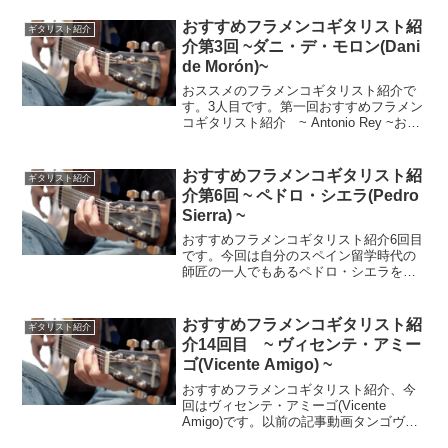
ト紹介第6回 ~ ペドロ・シエラ(Pedro
Sierra) ~おすすめフ...
おすすめフラメンコギタリスト紹
ギタリスト紹介
介第3回 ~ダニ・デ・モロン(Dani
de Morón)~
おススメのフラメンコギタリスト紹介で
す。3人目です。第一回おすすめフラメン
コギタリスト紹介 ~ Antonio Rey ~おす
すめフラメンコギタリスト紹介第2弾 ~
Moraito Chico ~今回紹介させてもらうの
はダニ・デ・モロン(D...
おすすめフラメンコギタリスト紹
ギタリスト紹介
介第6回 ~ ペドロ・シエラ(Pedro
Sierra) ~
おすすめフラメンコギタリスト紹介6回目
です。今回は自分のスペイン留学時代の
師匠の一人でもあるペドロ・シエラを紹
介します。以前の記事おすすめフラメン
コギタリスト紹介第5回 ~エル・ペルラ(El
Perla)~おすすめフラメンコギタリスト紹
おすすめフラメンコギタリスト紹
ギタリスト紹介
介第...
介14回目 ~ ヴィセンテ・アミー
ゴ(Vicente Amigo) ~
おすすめフラメンコギタリスト紹介、今
回はヴィセンテ・アミーゴ(Vicente
Amigo)です。以前の記事動画タンゴヴィ
センテ・アミーゴ(Vicente Amigo)はセビ