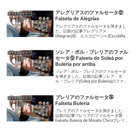
はご自由にどうぞ
アレグリアスのファルセータ⑫
フラメンコギター
Falseta de Alegrías
アレグリアスのファルセータを弾きまし
た。以前の記事アレグリアス
(Alegrías)⑪ エスコビージャ(Escobilla)
フレーズアレグリアスのファルセータ
⑩ Falseta de Alegrías en C mayorアレ
グリアスのファル...
ソレア・ポル・ブレリアのファル
フラメンコギター
セータ⑨ Falseta de Soleá por
Bulería por arriba
ソレア・ポル・ブレリアのファルセータ
を弾きました。以前の記事ソレア・ポ
ル・ブレリア(Soleá por Bulería)のファル
セータ⑧ソレア・ポル・ブレリア(Soleá
por Bulería)のファルセータ⑦動画ソレ
ア・ポル・ブレリアは...
ブレリアのファルセータ㊱
フラメンコギター
Falseta Buleria
ブレリアのファルセータを弾きました。
以前の記事ブレリアのファルセータ㉟
Falseta Bulería de Moraito Chicoブレリア
のファルセータ㉞ Falseta Buleríaブレ
リアは12拍子の曲種です。このファルセ
ータは...