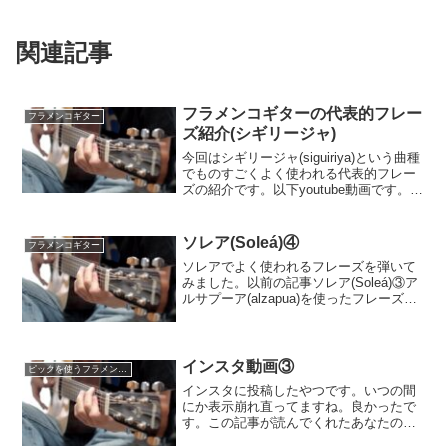
関連記事
フラメンコギターの代表的フレー
フラメンコギター
ズ紹介(シギリージャ)
今回はシギリージャ(siguiriya)という曲種
でものすごくよく使われる代表的フレー
ズの紹介です。以下youtube動画です。シ
ギリージャは変則の5拍子の曲種になって
いて以前基本的な弾き方パターンを紹介
したことがあります。(以前の記事はこ...
ソレア(Soleá)④
フラメンコギター
ソレアでよく使われるフレーズを弾いて
みました。以前の記事ソレア(Soleá)③ア
ルサプーア(alzapua)を使ったフレーズ
ソレア①ソレア(Soleá)のファルセータ②
動画ソレアは12拍子の曲種です。このフ
レーズはアルペジオ、ラスゲアード...
インスタ動画③
ピックを使うフラメンコギター
インスタに投稿したやつです。いつの間
にか表示崩れ直ってますね。良かったで
す。この記事が読んでくれたあなたの参
考になれば幸いです。サイトURLの引用